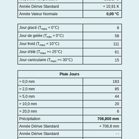
Année Dérive Standard
+ 10,91 K
Année Valeur Normale
0,00 °C
Jour glacé (T
< 0°C)
8
max
Jour de gelée (T
< 0°C)
58
min
Jour froid (T
< 10°C)
111
max
Jour d'été (T
>= 25°C)
61
max
Jour caniculaire (T
>= 30°C)
15
max
Pluie Jours
> 0,0 mm
183
> 2,0 mm
85
> 5,0 mm
44
> 10,0 mm
20
> 20,0 mm
6
Précipitation
706,800 mm
Année Dérive Standard
+ 706,8 mm
Année Dérive Standard
- -