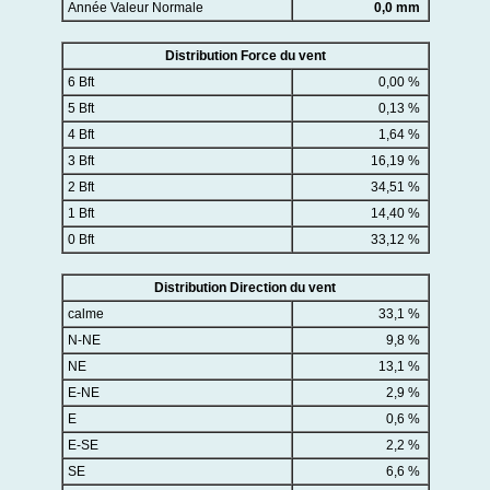
Année Valeur Normale
0,0 mm
Distribution Force du vent
6 Bft
0,00 %
5 Bft
0,13 %
4 Bft
1,64 %
3 Bft
16,19 %
2 Bft
34,51 %
1 Bft
14,40 %
0 Bft
33,12 %
Distribution Direction du vent
calme
33,1 %
N-NE
9,8 %
NE
13,1 %
E-NE
2,9 %
E
0,6 %
E-SE
2,2 %
SE
6,6 %