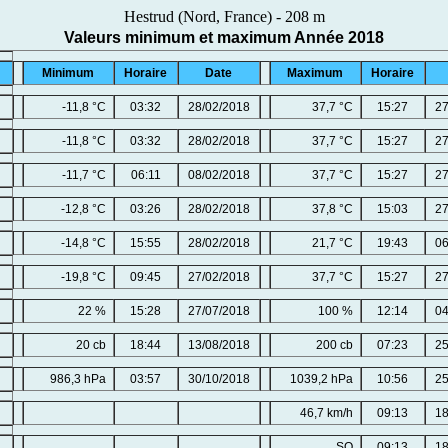
Hestrud (Nord, France) - 208 m
Valeurs minimum et maximum Année 2018
Minimum
Horaire
Date
Maximum
Horaire
-11,8 °C
03:32
28/02/2018
37,7 °C
15:27
27
-11,8 °C
03:32
28/02/2018
37,7 °C
15:27
27
-11,7 °C
06:11
08/02/2018
37,7 °C
15:27
27
-12,8 °C
03:26
28/02/2018
37,8 °C
15:03
27
-14,8 °C
15:55
28/02/2018
21,7 °C
19:43
06
-19,8 °C
09:45
27/02/2018
37,7 °C
15:27
27
22 %
15:28
27/07/2018
100 %
12:14
04
20 cb
18:44
13/08/2018
200 cb
07:23
25
986,3 hPa
03:57
30/10/2018
1039,2 hPa
10:56
25
46,7 km/h
09:13
18
SO
09:13
18