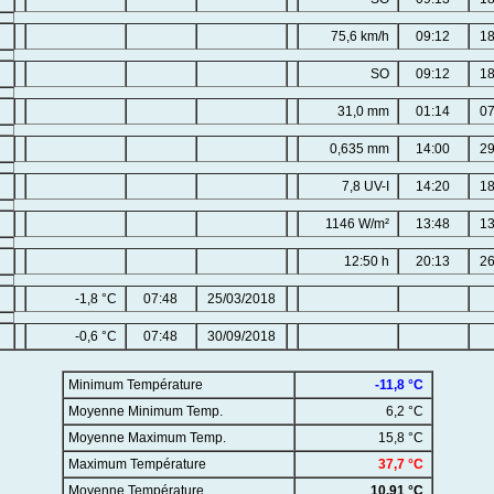
75,6 km/h
09:12
18
SO
09:12
18
31,0 mm
01:14
07
0,635 mm
14:00
29
7,8 UV-I
14:20
18
1146 W/m²
13:48
13
12:50 h
20:13
26
-1,8 °C
07:48
25/03/2018
-0,6 °C
07:48
30/09/2018
Minimum Température
-11,8 °C
Moyenne Minimum Temp.
6,2 °C
Moyenne Maximum Temp.
15,8 °C
Maximum Température
37,7 °C
Moyenne Température
10,91 °C