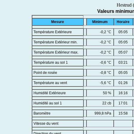
Hestrud 
Valeurs minimu
Mesure
Minimum
Horaire
Température Extérieure
-0,2 °C
05:05
Température Extérieur min.
-0,2 °C
05:05
Température Extérieur max.
-0,2 °C
05:07
Température au sol 1
-0,6 °C
03:21
Point de rosée
-0,8 °C
05:05
Température au vent
-5,6 °C
01:26
Humidité Extérieure
50 %
16:16
Humidité au sol 1
22 cb
17:01
Baromètre
999,8 hPa
15:58
Vitesse du vent
Direction du vent