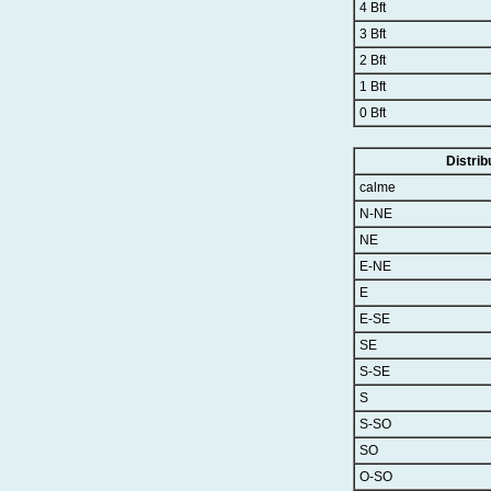
4 Bft
3 Bft
2 Bft
1 Bft
0 Bft
Distrib
calme
N-NE
NE
E-NE
E
E-SE
SE
S-SE
S
S-SO
SO
O-SO