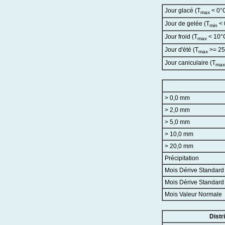
Jour glacé (T
< 0°
max
Jour de gelée (T
< 
min
Jour froid (T
< 10°
max
Jour d'été (T
>= 25
max
Jour caniculaire (T
max
> 0,0 mm
> 2,0 mm
> 5,0 mm
> 10,0 mm
> 20,0 mm
Précipitation
Mois Dérive Standar
Mois Dérive Standar
Mois Valeur Normale
Distr