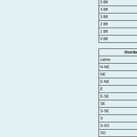
5 Bft
4 Bft
3 Bft
2 Bft
1 Bft
0 Bft
Distrib
calme
N-NE
NE
E-NE
E
E-SE
SE
S-SE
S
S-SO
SO