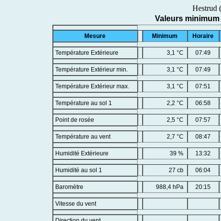
Hestrud 
Valeurs minimum
Mesure
Minimum
Horaire
Température Extérieure
3,1 °C
07:49
Température Extérieur min.
3,1 °C
07:49
Température Extérieur max.
3,1 °C
07:51
Température au sol 1
2,2 °C
06:58
Point de rosée
2,5 °C
07:57
Température au vent
2,7 °C
08:47
Humidité Extérieure
39 %
13:32
Humidité au sol 1
27 cb
06:04
Baromètre
988,4 hPa
20:15
Vitesse du vent
Direction du vent