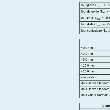
Jour glacé (T
< 0°
max
Jour de gelée (T
< 
min
Jour froid (T
< 10°
max
Jour d'été (T
>= 25
max
Jour caniculaire (T
max
> 0,0 mm
> 2,0 mm
> 5,0 mm
> 10,0 mm
> 20,0 mm
Précipitation
Mois Dérive Standar
Mois Dérive Standar
Mois Valeur Normale
Distr