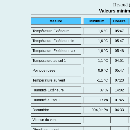
Hestrud 
Valeurs mini
Mesure
Minimum
Horaire
Température Extérieure
1,6 °C
05:47
Température Extérieur min.
1,6 °C
05:47
Température Extérieur max.
1,6 °C
05:48
Température au sol 1
1,1 °C
04:51
Point de rosée
0,9 °C
05:47
Température au vent
-1,1 °C
07:23
Humidité Extérieure
37 %
14:02
Humidité au sol 1
17 cb
01:45
Baromètre
994,0 hPa
04:33
Vitesse du vent
Direction du vent