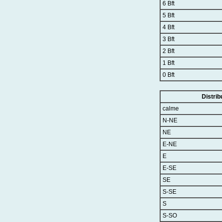
6 Bft
5 Bft
4 Bft
3 Bft
2 Bft
1 Bft
0 Bft
Distrib
calme
N-NE
NE
E-NE
E
E-SE
SE
S-SE
S
S-SO