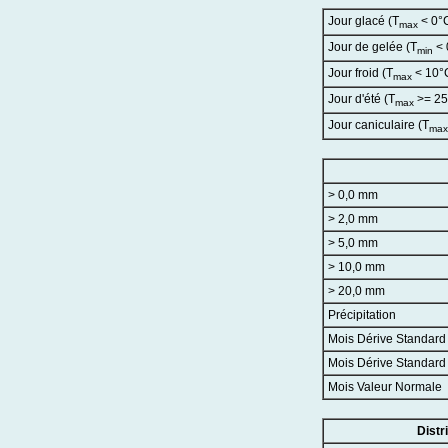
Jour glacé (T
< 0°
max
Jour de gelée (T
< 
min
Jour froid (T
< 10°
max
Jour d'été (T
>= 25
max
Jour caniculaire (T
max
> 0,0 mm
> 2,0 mm
> 5,0 mm
> 10,0 mm
> 20,0 mm
Précipitation
Mois Dérive Standar
Mois Dérive Standar
Mois Valeur Normale
Distr