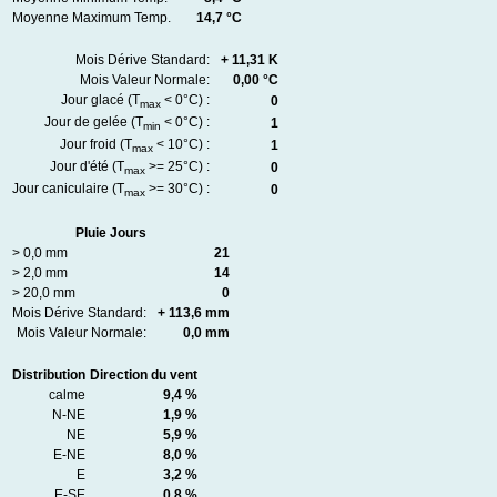
Moyenne Maximum Temp.
14,7 °C
Mois Dérive Standard:
+ 11,31 K
Mois Valeur Normale:
0,00 °C
Jour glacé (T
< 0°C) :
0
max
Jour de gelée (T
< 0°C) :
1
min
Jour froid (T
< 10°C) :
1
max
Jour d'été (T
>= 25°C) :
0
max
Jour caniculaire (T
>= 30°C) :
0
max
Pluie Jours
> 0,0 mm
21
> 2,0 mm
14
> 20,0 mm
0
Mois Dérive Standard:
+ 113,6 mm
Mois Valeur Normale:
0,0 mm
Distribution
Direction du vent
calme
9,4 %
N-NE
1,9 %
NE
5,9 %
E-NE
8,0 %
E
3,2 %
E-SE
0,8 %