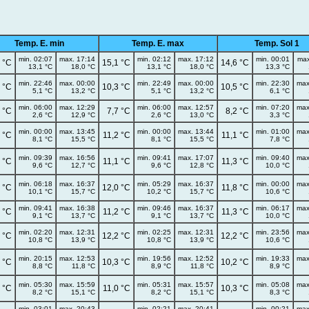
Temp. E. min
Temp. E. max
Temp. Sol 1
min. 02:07
max. 17:14
min. 02:12
max. 17:12
min. 00:01
max
 °C
15,1 °C
14,6 °C
13,1 °C
18,0 °C
13,1 °C
18,0 °C
13,3 °C
min. 22:46
max. 00:00
min. 22:49
max. 00:00
min. 22:30
max
 °C
10,3 °C
10,5 °C
5,1 °C
13,2 °C
5,1 °C
13,2 °C
6,1 °C
min. 06:00
max. 12:29
min. 06:00
max. 12:57
min. 07:20
max
 °C
7,7 °C
8,2 °C
2,6 °C
12,9 °C
2,6 °C
13,0 °C
3,3 °C
min. 00:00
max. 13:45
min. 00:00
max. 13:44
min. 01:00
max
 °C
11,2 °C
11,1 °C
8,1 °C
15,5 °C
8,1 °C
15,5 °C
7,8 °C
min. 09:39
max. 16:56
min. 09:41
max. 17:07
min. 09:40
max
 °C
11,1 °C
11,3 °C
9,6 °C
12,7 °C
9,6 °C
12,8 °C
10,0 °C
min. 06:18
max. 16:37
min. 05:29
max. 16:37
min. 00:00
max
 °C
12,0 °C
11,8 °C
10,1 °C
15,7 °C
10,2 °C
15,7 °C
10,6 °C
min. 09:41
max. 16:38
min. 09:46
max. 16:37
min. 06:17
max
 °C
11,2 °C
11,3 °C
9,1 °C
13,7 °C
9,1 °C
13,7 °C
10,0 °C
min. 02:20
max. 12:31
min. 02:25
max. 12:31
min. 23:56
max
 °C
12,2 °C
12,2 °C
10,8 °C
13,9 °C
10,8 °C
13,9 °C
10,6 °C
min. 20:15
max. 12:53
min. 19:56
max. 12:52
min. 19:33
max
 °C
10,3 °C
10,2 °C
8,8 °C
11,8 °C
8,9 °C
11,8 °C
8,9 °C
min. 05:30
max. 15:59
min. 05:31
max. 15:57
min. 05:08
max
 °C
11,0 °C
10,3 °C
8,2 °C
15,1 °C
8,2 °C
15,1 °C
8,3 °C
min. 03:01
max. 20:43
min. 02:21
max. 20:41
min. 00:21
max