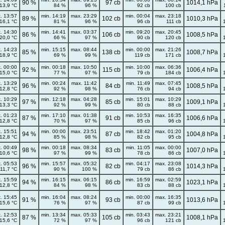
90 %
97 cb
1014,1 hPa
13,9 °C
84 %
96 %
92 cb
100 cb
. 13:57
min. 14:19
max. 23:29
min. 00:04
max. 23:18
89 %
102 cb
1010,3 hPa
16,1 °C
81 %
96 %
96 cb
111 cb
. 14:30
min. 14:41
max. 03:37
min. 09:20
max. 20:45
86 %
106 cb
1008,5 hPa
20,0 °C
66 %
97 %
90 cb
120 cb
. 14:23
min. 15:15
max. 08:44
min. 00:00
max. 21:26
85 %
138 cb
1008,7 hPa
18,9 °C
69 %
99 %
119 cb
171 cb
. 00:00
min. 00:18
max. 10:50
min. 10:00
max. 06:36
92 %
115 cb
1006,4 hPa
15,0 °C
77 %
97 %
79 cb
184 cb
. 13:29
min. 00:24
max. 11:42
min. 11:49
max. 07:45
96 %
84 cb
1008,5 hPa
12,8 °C
92 %
98 %
76 cb
94 cb
. 10:29
min. 12:18
max. 04:28
min. 15:01
max. 10:29
97 %
85 cb
1009,1 hPa
13,3 °C
92 %
99 %
80 cb
88 cb
. 01:23
min. 17:10
max. 01:38
min. 10:53
max. 16:35
87 %
91 cb
1006,6 hPa
12,8 °C
70 %
97 %
85 cb
96 cb
. 15:51
min. 00:00
max. 23:51
min. 18:42
max. 01:20
94 %
87 cb
1004,8 hPa
12,8 °C
85 %
98 %
82 cb
95 cb
. 00:49
min. 00:18
max. 08:34
min. 11:05
max. 00:00
98 %
83 cb
1007,0 hPa
10,6 °C
97 %
99 %
78 cb
86 cb
. 05:53
min. 15:57
max. 05:32
min. 04:17
max. 23:08
96 %
82 cb
1014,3 hPa
11,7 °C
90 %
100 %
79 cb
86 cb
. 15:59
min. 16:15
max. 06:15
min. 16:59
max. 02:59
94 %
86 cb
1023,1 hPa
12,8 °C
84 %
98 %
83 cb
88 cb
. 15:45
min. 16:04
max. 08:24
min. 00:00
max. 16:35
91 %
93 cb
1013,6 hPa
15,6 °C
76 %
97 %
87 cb
99 cb
. 12:53
min. 13:34
max. 05:33
min. 03:43
max. 23:21
87 %
105 cb
1008,1 hPa
15,6 °C
72 %
97 %
96 cb
121 cb