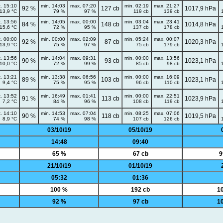
. 15:10
min. 14:03
max. 07:20
min. 02:19
max. 21:27
92 %
127 cb
1017,9 hPa
13,9 °C
79 %
97 %
119 cb
139 cb
. 13:56
min. 14:05
max. 00:00
min. 03:04
max. 23:41
84 %
148 cb
1014,8 hPa
15,6 °C
72 %
95 %
137 cb
178 cb
. 00:00
min. 00:00
max. 02:09
min. 05:24
max. 00:07
92 %
87 cb
1020,3 hPa
13,9 °C
75 %
97 %
75 cb
179 cb
. 13:56
min. 14:04
max. 09:31
min. 00:00
max. 13:56
90 %
93 cb
1023,1 hPa
10,0 °C
72 %
99 %
85 cb
98 cb
. 13:21
min. 13:38
max. 06:56
min. 00:00
max. 16:09
89 %
103 cb
1023,1 hPa
9,4 °C
75 %
95 %
96 cb
110 cb
. 13:52
min. 16:49
max. 01:41
min. 00:00
max. 22:51
91 %
113 cb
1023,9 hPa
7,2 °C
84 %
96 %
108 cb
119 cb
. 14:10
min. 14:53
max. 07:04
min. 08:25
max. 07:06
90 %
118 cb
1019,5 hPa
8,9 °C
74 %
98 %
107 cb
126 cb
03/10/19
05/10/19
14:48
09:40
65 %
67 cb
9
21/10/19
01/10/19
05:32
01:36
100 %
192 cb
1
92 %
97 cb
1