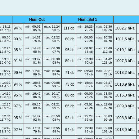
Hum Out
Hum. Sol 1
. 13:11
min. 00:01
max. 11:24
min. 19:23
max. 01:36
94 %
111 cb
1002,7 hPa
16,7 °C
85 %
98 %
70 cb
192 cb
. 00:00
min. 14:31
max. 02:22
min. 00:00
max. 10:58
90 %
80 cb
1011,5 hPa
13,3 °C
75 %
98 %
72 cb
84 cb
. 12:24
min. 14:48
max. 08:38
min. 00:07
max. 23:49
85 %
95 cb
1019,1 hPa
12,8 °C
65 %
97 %
83 cb
112 cb
. 13:38
min. 13:47
max. 08:39
min. 22:38
max. 04:42
91 %
89 cb
1007,3 hPa
15,0 °C
81 %
98 %
70 cb
123 cb
. 16:27
min. 17:08
max. 10:36
min. 09:40
max. 20:21
96 %
71 cb
1013,2 hPa
12,2 °C
89 %
99 %
67 cb
73 cb
. 14:02
min. 16:46
max. 09:06
min. 15:44
max. 08:47
94 %
73 cb
1010,9 hPa
14,4 °C
75 %
99 %
68 cb
78 cb
. 14:10
min. 16:42
max. 10:17
min. 00:00
max. 23:50
95 %
80 cb
1015,0 hPa
12,8 °C
86 %
99 %
76 cb
84 cb
. 12:15
min. 00:15
max. 08:21
min. 05:01
max. 11:06
97 %
86 cb
1009,8 hPa
13,9 °C
89 %
99 %
78 cb
92 cb
. 12:34
min. 14:49
max. 05:50
min. 15:24
max. 08:03
95 %
93 cb
1008,8 hPa
11,7 °C
92 %
98 %
85 cb
99 cb
. 14:42
min. 17:11
max. 06:55
min. 15:30
max. 09:08
92 %
94 cb
1013,9 hPa
13,3 °C
79 %
98 %
89 cb
101 cb
. 14:09
min. 20:34
max. 09:23
min. 00:00
max. 08:14