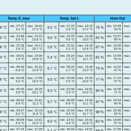
Temp. E. max
Temp. Sol 1
Hum Out
min. 07:37
max. 16:42
min. 07:25
max. 14:22
min. 15:49
max.
,8 °C
9,5 °C
76 %
3,2 °C
17,0 °C
2,8 °C
17,2 °C
54 %
min. 23:49
max. 15:23
min. 22:26
max. 13:48
min. 15:57
max.
,0 °C
9,6 °C
81 %
5,6 °C
15,8 °C
5,6 °C
15,0 °C
65 %
min. 22:36
max. 16:13
min. 22:31
max. 14:29
min. 16:38
max.
,6 °C
5,6 °C
87 %
2,6 °C
10,7 °C
2,2 °C
10,6 °C
63 %
min. 06:01
max. 15:06
min. 03:24
max. 15:03
min. 15:59
max.
,4 °C
5,4 °C
81 %
1,5 °C
10,8 °C
1,1 °C
11,1 °C
53 %
min. 06:40
max. 15:22
min. 06:25
max. 13:40
min. 14:02
max.
,7 °C
6,7 °C
75 %
-0,9 °C
12,9 °C
-1,7 °C
13,3 °C
47 %
min. 04:08
max. 17:09
min. 03:09
max. 15:20
min. 17:10
max.
,6 °C
9,5 °C
77 %
5,2 °C
15,0 °C
5,0 °C
15,0 °C
57 %
min. 05:05
max. 16:28
min. 03:58
max. 16:02
min. 16:06
max.
,4 °C
9,3 °C
90 %
3,9 °C
16,1 °C
3,3 °C
15,6 °C
71 %
min. 08:42
max. 15:41
min. 06:09
max. 14:34
min. 16:04
max.
,7 °C
9,7 °C
97 %
8,6 °C
11,2 °C
8,9 °C
11,1 °C
93 %
min. 03:37
max. 16:19
min. 02:04
max. 15:54
min. 16:30
max.
,8 °C
9,8 °C
98 %
8,5 °C
11,8 °C
8,3 °C
11,7 °C
93 %
min. 08:06
max. 14:41
min. 23:51
max. 14:41
min. 19:06
max.
,5 °C
8,0 °C
82 %
5,3 °C
12,0 °C
4,4 °C
12,8 °C
57 %
min. 07:24
max. 17:29
min. 06:04
max. 14:01
min. 17:56
max.
,6 °C
5,1 °C
69 %