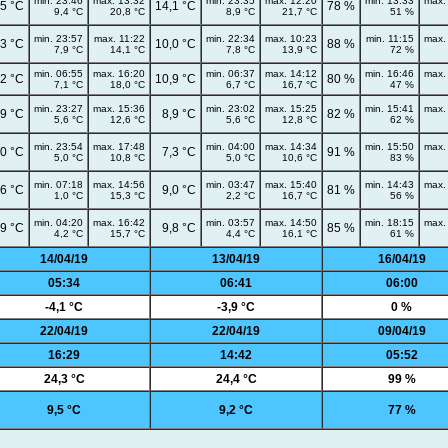
min. 23:46
max. 13:32
min. 23:35
max. 12:20
min. 13:33
max.
,5 °C
14,1 °C
78 %
9,4 °C
20,8 °C
8,9 °C
21,7 °C
51 %
min. 23:57
max. 11:22
min. 22:34
max. 10:23
min. 11:15
max.
,3 °C
10,0 °C
88 %
7,9 °C
14,1 °C
7,8 °C
13,9 °C
72 %
min. 06:55
max. 16:20
min. 06:37
max. 14:12
min. 16:46
max.
,2 °C
10,9 °C
80 %
7,1 °C
18,0 °C
6,7 °C
16,7 °C
47 %
min. 23:27
max. 15:36
min. 23:02
max. 15:25
min. 15:41
max.
,9 °C
8,9 °C
82 %
5,6 °C
12,6 °C
5,6 °C
12,8 °C
62 %
min. 23:54
max. 17:48
min. 04:00
max. 14:34
min. 15:50
max.
,0 °C
7,3 °C
91 %
5,0 °C
10,8 °C
5,0 °C
10,6 °C
83 %
min. 07:18
max. 14:56
min. 03:47
max. 15:40
min. 14:43
max.
,6 °C
9,0 °C
81 %
1,0 °C
15,3 °C
2,2 °C
16,7 °C
56 %
min. 04:20
max. 16:42
min. 03:57
max. 14:50
min. 18:15
max.
,9 °C
9,8 °C
85 %
4,2 °C
15,7 °C
4,4 °C
16,1 °C
61 %
14/04/19
13/04/19
16/04/19
05:34
06:41
06:00
-4,1 °C
-3,9 °C
0 %
22/04/19
22/04/19
09/04/19
16:29
14:42
05:52
24,3 °C
24,4 °C
99 %
9,5 °C
9,2 °C
77 %