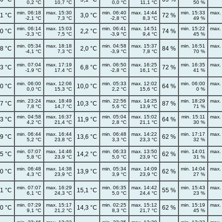
0,2 °C
10,7 °C
0,0 °C
11,1 °C
50 %
min. 06:18
max. 15:30
min. 06:40
max. 14:44
min. 15:33
max.
,1 °C
3,0 °C
72 %
-2,1 °C
7,3 °C
-2,8 °C
8,3 °C
49 %
min. 06:14
max. 15:03
min. 06:41
max. 14:51
min. 15:22
max.
,0 °C
2,2 °C
74 %
-3,3 °C
7,5 °C
-3,9 °C
9,4 °C
45 %
min. 05:34
max. 18:18
min. 04:58
max. 15:37
min. 16:51
max.
,8 °C
2,0 °C
84 %
-4,1 °C
7,3 °C
-3,9 °C
7,8 °C
70 %
min. 07:04
max. 17:19
min. 06:50
max. 16:25
min. 16:35
max.
,3 °C
6,8 °C
72 %
-1,9 °C
17,4 °C
-2,8 °C
16,1 °C
41 %
min. 06:00
max. 12:06
min. 05:33
max. 12:02
min. 06:00
max.
,0 °C
10,0 °C
64 %
0,0 °C
15,3 °C
2,2 °C
15,6 °C
0 %
min. 23:24
max. 18:49
min. 22:56
max. 14:25
min. 18:29
max.
,7 °C
10,3 °C
87 %
7,8 °C
14,7 °C
5,6 °C
13,9 °C
71 %
min. 04:58
max. 16:37
min. 05:04
max. 15:02
min. 15:11
max.
,3 °C
11,9 °C
64 %
4,2 °C
21,4 °C
2,8 °C
21,1 °C
30 %
min. 06:44
max. 16:44
min. 06:48
max. 14:22
min. 17:17
max.
,9 °C
13,6 °C
62 %
5,2 °C
23,8 °C
3,3 °C
23,3 °C
32 %
min. 07:07
max. 14:46
min. 06:33
max. 13:50
min. 14:01
max.
,5 °C
14,2 °C
62 %
5,8 °C
23,9 °C
5,0 °C
23,9 °C
31 %
min. 06:48
max. 14:38
min. 05:34
max. 14:09
min. 14:04
max.
,0 °C
13,9 °C
62 %
4,3 °C
23,9 °C
3,9 °C
23,9 °C
27 %
min. 07:07
max. 16:29
min. 06:35
max. 14:42
min. 15:43
max.
,1 °C
15,1 °C
55 %
6,1 °C
24,3 °C
5,0 °C
24,4 °C
23 %
min. 07:29
max. 15:17
min. 02:25
max. 15:12
min. 15:19
max.
,0 °C
14,3 °C
62 %
9,1 °C
21,2 °C
8,3 °C
21,7 °C
45 %