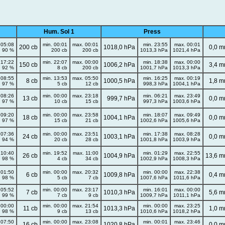
Hum. Sol 1
Press
 05:08
min. 00:01
max. 00:01
min. 23:55
max. 00:01
200 cb
1018,0 hPa
0,0 
90 %
200 cb
200 cb
1013,3 hPa
1021,4 hPa
 17:22
min. 22:07
max. 00:00
min. 18:38
max. 00:00
150 cb
1006,2 hPa
3,4 
92 %
8 cb
200 cb
1001,7 hPa
1013,3 hPa
 08:55
min. 13:53
max. 05:50
min. 16:25
max. 00:19
8 cb
1000,5 hPa
1,8 
97 %
5 cb
12 cb
998,3 hPa
1004,1 hPa
 08:26
min. 00:00
max. 23:18
min. 06:21
max. 23:49
13 cb
999,7 hPa
0,0 
97 %
10 cb
15 cb
997,3 hPa
1003,6 hPa
 09:20
min. 00:00
max. 23:58
min. 18:07
max. 09:49
18 cb
1004,1 hPa
0,0 
97 %
15 cb
21 cb
1002,6 hPa
1005,6 hPa
 07:36
min. 00:00
max. 23:51
min. 17:38
max. 08:28
24 cb
1003,1 hPa
0,0 
94 %
20 cb
28 cb
1001,8 hPa
1003,9 hPa
 10:40
min. 19:52
max. 11:00
min. 01:29
max. 22:55
26 cb
1004,9 hPa
13,6 
98 %
4 cb
34 cb
1002,9 hPa
1008,3 hPa
 01:50
min. 00:00
max. 20:32
min. 00:00
max. 22:38
6 cb
1009,8 hPa
0,4 
98 %
5 cb
7 cb
1007,6 hPa
1011,6 hPa
 05:52
min. 00:00
max. 23:17
min. 16:01
max. 00:00
7 cb
1010,3 hPa
5,6 
99 %
7 cb
9 cb
1009,7 hPa
1011,1 hPa
 00:00
min. 00:00
max. 21:54
min. 00:00
max. 23:25
11 cb
1013,3 hPa
1,0 
98 %
9 cb
13 cb
1010,6 hPa
1018,2 hPa
 07:50
min. 00:00
max. 23:08
min. 00:01
max. 23:46
16 cb
1020,8 hPa
0,0 