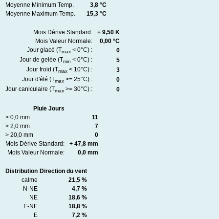
Moyenne Minimum Temp.
3,8 °C
Moyenne Maximum Temp.
15,3 °C
Mois Dérive Standard:
+ 9,50 K
Mois Valeur Normale:
0,00 °C
Jour glacé (T
< 0°C) :
0
max
Jour de gelée (T
< 0°C) :
5
min
Jour froid (T
< 10°C) :
3
max
Jour d'été (T
>= 25°C) :
0
max
Jour caniculaire (T
>= 30°C) :
0
max
Pluie Jours
> 0,0 mm
11
> 2,0 mm
7
> 20,0 mm
0
Mois Dérive Standard:
+ 47,8 mm
Mois Valeur Normale:
0,0 mm
Distribution
Direction du vent
calme
21,5 %
N-NE
4,7 %
NE
18,6 %
E-NE
18,8 %
E
7,2 %