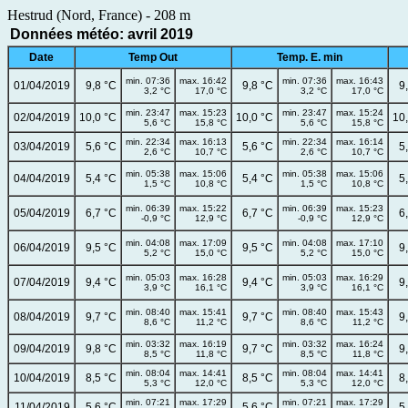
Hestrud (Nord, France) - 208 m
Données météo: avril 2019
Date
Temp Out
Temp. E. min
min. 07:36
max. 16:42
min. 07:36
max. 16:43
01/04/2019
9,8 °C
9,8 °C
9
3,2 °C
17,0 °C
3,2 °C
17,0 °C
min. 23:47
max. 15:23
min. 23:47
max. 15:24
02/04/2019
10,0 °C
10,0 °C
10
5,6 °C
15,8 °C
5,6 °C
15,8 °C
min. 22:34
max. 16:13
min. 22:34
max. 16:14
03/04/2019
5,6 °C
5,6 °C
5
2,6 °C
10,7 °C
2,6 °C
10,7 °C
min. 05:38
max. 15:06
min. 05:38
max. 15:06
04/04/2019
5,4 °C
5,4 °C
5
1,5 °C
10,8 °C
1,5 °C
10,8 °C
min. 06:39
max. 15:22
min. 06:39
max. 15:23
05/04/2019
6,7 °C
6,7 °C
6
-0,9 °C
12,9 °C
-0,9 °C
12,9 °C
min. 04:08
max. 17:09
min. 04:08
max. 17:10
06/04/2019
9,5 °C
9,5 °C
9
5,2 °C
15,0 °C
5,2 °C
15,0 °C
min. 05:03
max. 16:28
min. 05:03
max. 16:29
07/04/2019
9,4 °C
9,4 °C
9
3,9 °C
16,1 °C
3,9 °C
16,1 °C
min. 08:40
max. 15:41
min. 08:40
max. 15:43
08/04/2019
9,7 °C
9,7 °C
9
8,6 °C
11,2 °C
8,6 °C
11,2 °C
min. 03:32
max. 16:19
min. 03:32
max. 16:24
09/04/2019
9,8 °C
9,7 °C
9
8,5 °C
11,8 °C
8,5 °C
11,8 °C
min. 08:04
max. 14:41
min. 08:04
max. 14:41
10/04/2019
8,5 °C
8,5 °C
8
5,3 °C
12,0 °C
5,3 °C
12,0 °C
min. 07:21
max. 17:29
min. 07:21
max. 17:29
11/04/2019
5,6 °C
5,6 °C
5