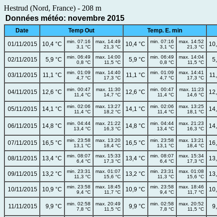
Hestrud (Nord, France) - 208 m
Données météo: novembre 2015
Date
Temp Out
Temp. E. min
min. 07:16
max. 14:49
min. 07:16
max. 14:52
01/11/2015
10,4 °C
10,4 °C
10
3,1 °C
21,3 °C
3,1 °C
21,3 °C
min. 06:49
max. 14:00
min. 06:49
max. 14:04
02/11/2015
5,9 °C
5,9 °C
5
0,8 °C
11,5 °C
0,8 °C
11,5 °C
min. 01:09
max. 14:40
min. 01:09
max. 14:41
03/11/2015
11,1 °C
11,1 °C
11
4,7 °C
17,3 °C
4,7 °C
17,3 °C
min. 00:47
max. 11:30
min. 00:47
max. 11:23
04/11/2015
12,6 °C
12,6 °C
12
11,4 °C
14,7 °C
11,4 °C
14,6 °C
min. 02:06
max. 13:27
min. 02:06
max. 13:25
05/11/2015
14,1 °C
14,1 °C
14
11,4 °C
18,2 °C
11,4 °C
18,1 °C
min. 04:44
max. 21:22
min. 04:44
max. 21:23
06/11/2015
14,8 °C
14,8 °C
14
13,4 °C
16,3 °C
13,4 °C
16,3 °C
min. 23:58
max. 13:20
min. 23:58
max. 13:21
07/11/2015
16,5 °C
16,5 °C
16
13,1 °C
18,4 °C
13,1 °C
18,4 °C
min. 08:07
max. 15:33
min. 08:07
max. 15:34
08/11/2015
13,4 °C
13,4 °C
13
6,4 °C
17,3 °C
6,4 °C
17,3 °C
min. 23:31
max. 01:07
min. 23:31
max. 01:08
09/11/2015
13,2 °C
13,2 °C
13
11,3 °C
15,6 °C
11,3 °C
15,6 °C
min. 23:58
max. 18:45
min. 23:58
max. 18:46
10/11/2015
10,9 °C
10,9 °C
10
9,4 °C
11,7 °C
9,4 °C
11,7 °C
min. 02:58
max. 20:49
min. 02:58
max. 20:52
11/11/2015
9,9 °C
9,9 °C
9
7,8 °C
11,5 °C
7,8 °C
11,5 °C