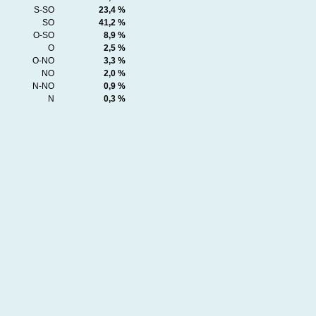
S-SO
23,4 %
SO
41,2 %
O-SO
8,9 %
O
2,5 %
O-NO
3,3 %
NO
2,0 %
N-NO
0,9 %
N
0,3 %