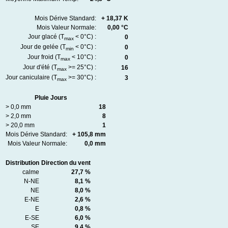
Mois Dérive Standard:
+ 18,37 K
Mois Valeur Normale:
0,00 °C
Jour glacé (T
< 0°C) :
0
max
Jour de gelée (T
< 0°C) :
0
min
Jour froid (T
< 10°C) :
0
max
Jour d'été (T
>= 25°C) :
16
max
Jour caniculaire (T
>= 30°C) :
3
max
Pluie Jours
> 0,0 mm
18
> 2,0 mm
8
> 20,0 mm
1
Mois Dérive Standard:
+ 105,8 mm
Mois Valeur Normale:
0,0 mm
Distribution
Direction du vent
calme
27,7 %
N-NE
8,1 %
NE
8,0 %
E-NE
2,6 %
E
0,8 %
E-SE
6,0 %
SE
9,4 %