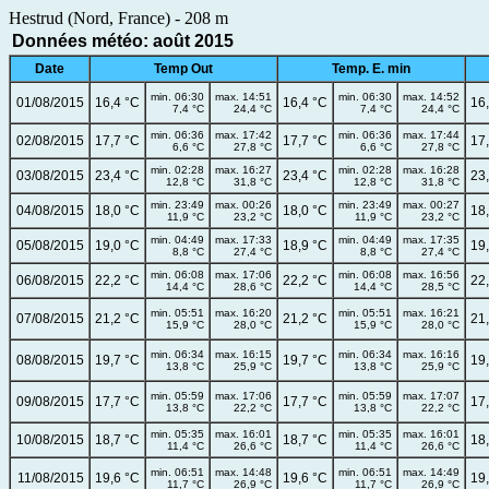
Hestrud (Nord, France) - 208 m
Données météo: août 2015
Date
Temp Out
Temp. E. min
min. 06:30
max. 14:51
min. 06:30
max. 14:52
01/08/2015
16,4 °C
16,4 °C
16
7,4 °C
24,4 °C
7,4 °C
24,4 °C
min. 06:36
max. 17:42
min. 06:36
max. 17:44
02/08/2015
17,7 °C
17,7 °C
17
6,6 °C
27,8 °C
6,6 °C
27,8 °C
min. 02:28
max. 16:27
min. 02:28
max. 16:28
03/08/2015
23,4 °C
23,4 °C
23
12,8 °C
31,8 °C
12,8 °C
31,8 °C
min. 23:49
max. 00:26
min. 23:49
max. 00:27
04/08/2015
18,0 °C
18,0 °C
18
11,9 °C
23,2 °C
11,9 °C
23,2 °C
min. 04:49
max. 17:33
min. 04:49
max. 17:35
05/08/2015
19,0 °C
18,9 °C
19
8,8 °C
27,4 °C
8,8 °C
27,4 °C
min. 06:08
max. 17:06
min. 06:08
max. 16:56
06/08/2015
22,2 °C
22,2 °C
22
14,4 °C
28,6 °C
14,4 °C
28,5 °C
min. 05:51
max. 16:20
min. 05:51
max. 16:21
07/08/2015
21,2 °C
21,2 °C
21
15,9 °C
28,0 °C
15,9 °C
28,0 °C
min. 06:34
max. 16:15
min. 06:34
max. 16:16
08/08/2015
19,7 °C
19,7 °C
19
13,8 °C
25,9 °C
13,8 °C
25,9 °C
min. 05:59
max. 17:06
min. 05:59
max. 17:07
09/08/2015
17,7 °C
17,7 °C
17
13,8 °C
22,2 °C
13,8 °C
22,2 °C
min. 05:35
max. 16:01
min. 05:35
max. 16:01
10/08/2015
18,7 °C
18,7 °C
18
11,4 °C
26,6 °C
11,4 °C
26,6 °C
min. 06:51
max. 14:48
min. 06:51
max. 14:49
11/08/2015
19,6 °C
19,6 °C
19
11,7 °C
26,9 °C
11,7 °C
26,9 °C