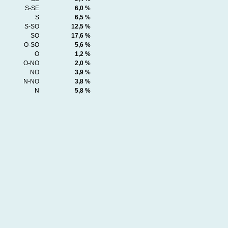
S-SE
6,0 %
S
6,5 %
S-SO
12,5 %
SO
17,6 %
O-SO
5,6 %
O
1,2 %
O-NO
2,0 %
NO
3,9 %
N-NO
3,8 %
N
5,8 %