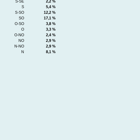
S-SE
2,2 %
S
5,4 %
S-SO
12,2 %
SO
17,1 %
O-SO
3,8 %
O
3,3 %
O-NO
2,4 %
NO
2,9 %
N-NO
2,9 %
N
8,1 %