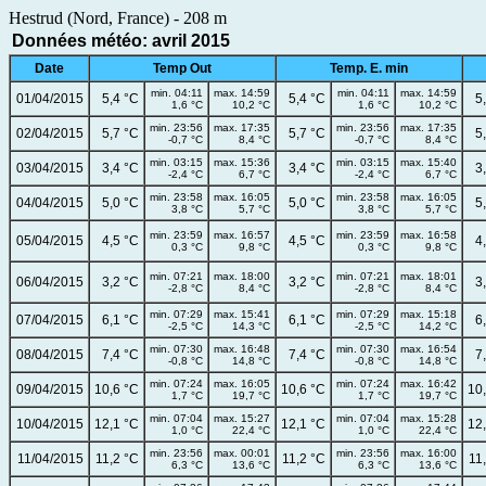
Hestrud (Nord, France) - 208 m
Données météo: avril 2015
Date
Temp Out
Temp. E. min
min. 04:11
max. 14:59
min. 04:11
max. 14:59
01/04/2015
5,4 °C
5,4 °C
5
1,6 °C
10,2 °C
1,6 °C
10,2 °C
min. 23:56
max. 17:35
min. 23:56
max. 17:35
02/04/2015
5,7 °C
5,7 °C
5
-0,7 °C
8,4 °C
-0,7 °C
8,4 °C
min. 03:15
max. 15:36
min. 03:15
max. 15:40
03/04/2015
3,4 °C
3,4 °C
3
-2,4 °C
6,7 °C
-2,4 °C
6,7 °C
min. 23:58
max. 16:05
min. 23:58
max. 16:05
04/04/2015
5,0 °C
5,0 °C
5
3,8 °C
5,7 °C
3,8 °C
5,7 °C
min. 23:59
max. 16:57
min. 23:59
max. 16:58
05/04/2015
4,5 °C
4,5 °C
4
0,3 °C
9,8 °C
0,3 °C
9,8 °C
min. 07:21
max. 18:00
min. 07:21
max. 18:01
06/04/2015
3,2 °C
3,2 °C
3
-2,8 °C
8,4 °C
-2,8 °C
8,4 °C
min. 07:29
max. 15:41
min. 07:29
max. 15:18
07/04/2015
6,1 °C
6,1 °C
6
-2,5 °C
14,3 °C
-2,5 °C
14,2 °C
min. 07:30
max. 16:48
min. 07:30
max. 16:54
08/04/2015
7,4 °C
7,4 °C
7
-0,8 °C
14,8 °C
-0,8 °C
14,8 °C
min. 07:24
max. 16:05
min. 07:24
max. 16:42
09/04/2015
10,6 °C
10,6 °C
10
1,7 °C
19,7 °C
1,7 °C
19,7 °C
min. 07:04
max. 15:27
min. 07:04
max. 15:28
10/04/2015
12,1 °C
12,1 °C
12
1,0 °C
22,4 °C
1,0 °C
22,4 °C
min. 23:56
max. 00:01
min. 23:56
max. 16:00
11/04/2015
11,2 °C
11,2 °C
11
6,3 °C
13,6 °C
6,3 °C
13,6 °C