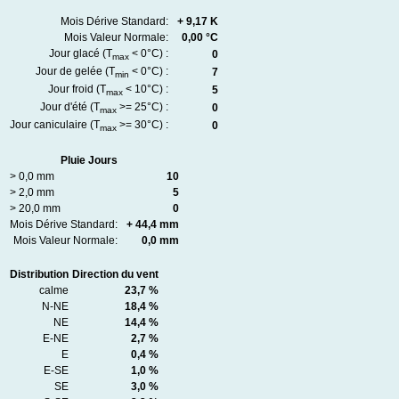
Mois Dérive Standard:
+ 9,17 K
Mois Valeur Normale:
0,00 °C
Jour glacé (T
< 0°C) :
0
max
Jour de gelée (T
< 0°C) :
7
min
Jour froid (T
< 10°C) :
5
max
Jour d'été (T
>= 25°C) :
0
max
Jour caniculaire (T
>= 30°C) :
0
max
Pluie Jours
> 0,0 mm
10
> 2,0 mm
5
> 20,0 mm
0
Mois Dérive Standard:
+ 44,4 mm
Mois Valeur Normale:
0,0 mm
Distribution
Direction du vent
calme
23,7 %
N-NE
18,4 %
NE
14,4 %
E-NE
2,7 %
E
0,4 %
E-SE
1,0 %
SE
3,0 %