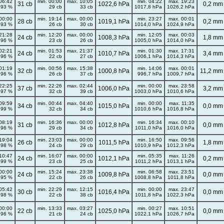
06:42
min. 00:00
max. 10:05
min. 04:22
max. 19:23
31 cb
1022,6 hPa
0,2 mm
93 %
29 cb
33 cb
1017,8 hPa
1026,2 hPa
00:00
min. 19:14
max. 00:00
min. 23:27
max. 00:01
28 cb
1019,1 hPa
0,2 mm
93 %
26 cb
30 cb
1014,0 hPa
1024,9 hPa
21:28
min. 12:20
max. 00:00
min. 12:05
max. 00:03
24 cb
1008,3 hPa
1,8 mm
96 %
23 cb
26 cb
1005,0 hPa
1014,0 hPa
02:21
min. 01:53
max. 21:37
min. 01:30
max. 17:31
24 cb
1010,7 hPa
3,4 mm
96 %
22 cb
27 cb
1006,1 hPa
1014,3 hPa
01:19
min. 00:56
max. 15:38
min. 14:06
max. 00:01
32 cb
1000,8 hPa
11,2 mm
96 %
26 cb
37 cb
996,7 hPa
1009,7 hPa
22:25
min. 22:26
max. 02:44
min. 00:00
max. 23:58
37 cb
1006,0 hPa
3,2 mm
97 %
32 cb
39 cb
1003,0 hPa
1010,6 hPa
09:59
min. 00:44
max. 04:40
min. 00:00
max. 11:35
34 cb
1015,0 hPa
0,0 mm
99 %
32 cb
34 cb
1010,6 hPa
1016,8 hPa
08:19
min. 16:36
max. 00:00
min. 16:34
max. 00:10
31 cb
1012,8 hPa
0,0 mm
96 %
29 cb
34 cb
1011,0 hPa
1016,0 hPa
19:04
min. 23:03
max. 00:00
min. 16:50
max. 09:56
26 cb
1011,5 hPa
1,8 mm
98 %
24 cb
29 cb
1010,9 hPa
1012,3 hPa
10:47
min. 16:07
max. 00:00
min. 05:35
max. 11:26
24 cb
1012,1 hPa
0,2 mm
99 %
23 cb
25 cb
1011,2 hPa
1013,1 hPa
00:00
min. 15:24
max. 23:38
min. 06:58
max. 23:51
24 cb
1009,8 hPa
0,0 mm
95 %
22 cb
26 cb
1008,8 hPa
1011,8 hPa
05:42
min. 22:29
max. 12:15
min. 00:00
max. 23:47
30 cb
1016,4 hPa
0,0 mm
98 %
22 cb
38 cb
1011,8 hPa
1022,3 hPa
00:00
min. 13:33
max. 03:27
min. 00:27
max. 10:51
22 cb
1025,0 hPa
0,0 mm
96 %
21 cb
24 cb
1022,1 hPa
1026,7 hPa