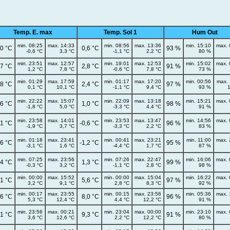
Temp. E. max
Temp. Sol 1
Hum Out
min. 08:25
max. 14:33
min. 08:56
max. 13:36
min. 15:10
max. 
,0 °C
0,6 °C
93 %
-0,6 °C
3,3 °C
-1,1 °C
2,2 °C
80 %
min. 23:51
max. 12:57
min. 19:01
max. 12:53
min. 15:02
max. 
,7 °C
2,8 °C
91 %
1,2 °C
7,8 °C
-0,6 °C
7,8 °C
73 %
min. 01:29
max. 17:59
min. 01:17
max. 17:20
min. 00:56
max. 
,8 °C
2,4 °C
97 %
0,1 °C
10,1 °C
-1,1 °C
9,4 °C
93 %
min. 22:22
max. 15:07
min. 22:09
max. 13:18
min. 15:21
max. 
,6 °C
1,0 °C
98 %
-1,8 °C
5,0 °C
-3,3 °C
4,4 °C
91 %
min. 23:58
max. 14:01
min. 23:53
max. 13:47
min. 14:56
max. 
,1 °C
-0,6 °C
96 %
-1,9 °C
3,7 °C
-3,3 °C
2,2 °C
83 %
min. 01:18
max. 23:41
min. 00:41
max. 23:21
min. 11:00
max. 
,6 °C
-1,2 °C
95 %
-3,1 °C
1,6 °C
-4,4 °C
1,7 °C
87 %
min. 07:25
max. 23:56
min. 07:26
max. 22:47
min. 16:06
max. 
,4 °C
1,3 °C
99 %
-0,3 °C
3,2 °C
-1,1 °C
2,8 °C
98 %
min. 00:00
max. 15:52
min. 00:00
max. 15:04
min. 16:22
max. 
,1 °C
5,6 °C
97 %
3,2 °C
9,1 °C
2,8 °C
8,3 °C
92 %
min. 00:17
max. 23:55
min. 00:15
max. 23:56
min. 05:36
max. 
,6 °C
8,0 °C
96 %
5,3 °C
12,4 °C
4,4 °C
12,2 °C
91 %
min. 23:56
max. 00:21
min. 23:04
max. 00:00
min. 23:10
max. 
,1 °C
9,3 °C
91 %
3,6 °C
12,6 °C
2,2 °C
12,2 °C
80 %