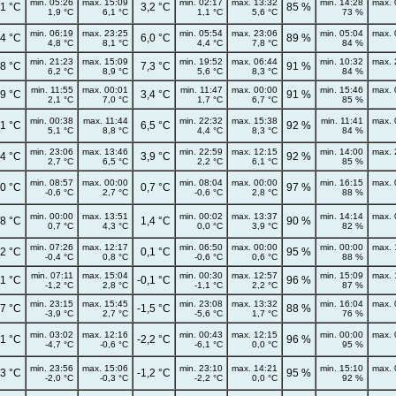
min. 05:26
max. 15:09
min. 02:17
max. 13:32
min. 14:28
max. 
,1 °C
3,2 °C
85 %
1,9 °C
6,1 °C
1,1 °C
5,6 °C
73 %
min. 06:19
max. 23:25
min. 05:54
max. 23:06
min. 05:04
max. 
,4 °C
6,0 °C
89 %
4,8 °C
8,1 °C
4,4 °C
7,8 °C
84 %
min. 21:23
max. 15:09
min. 19:52
max. 06:44
min. 10:32
max. 
,8 °C
7,3 °C
91 %
6,2 °C
8,9 °C
5,6 °C
8,3 °C
84 %
min. 11:55
max. 00:01
min. 11:47
max. 00:00
min. 15:46
max. 
,9 °C
3,4 °C
91 %
2,1 °C
7,0 °C
1,7 °C
6,7 °C
85 %
min. 00:38
max. 11:44
min. 22:32
max. 15:38
min. 11:41
max. 
,1 °C
6,5 °C
92 %
5,1 °C
8,8 °C
4,4 °C
8,3 °C
84 %
min. 23:06
max. 13:46
min. 22:59
max. 12:15
min. 14:00
max. 
,4 °C
3,9 °C
92 %
2,7 °C
6,5 °C
2,2 °C
6,1 °C
85 %
min. 08:57
max. 00:00
min. 08:04
max. 00:00
min. 16:15
max. 
,0 °C
0,7 °C
97 %
-0,6 °C
2,7 °C
-0,6 °C
2,8 °C
88 %
min. 00:00
max. 13:51
min. 00:02
max. 13:37
min. 14:14
max. 
,8 °C
1,4 °C
90 %
0,7 °C
4,3 °C
0,0 °C
3,9 °C
82 %
min. 07:26
max. 12:17
min. 06:50
max. 00:00
min. 00:00
max. 
,2 °C
0,1 °C
95 %
-0,4 °C
0,8 °C
-0,6 °C
0,6 °C
88 %
min. 07:11
max. 15:04
min. 00:30
max. 12:57
min. 15:09
max. 
,1 °C
-0,1 °C
96 %
-1,2 °C
2,8 °C
-1,1 °C
2,2 °C
87 %
min. 23:15
max. 15:45
min. 23:08
max. 13:32
min. 16:04
max. 
,7 °C
-1,5 °C
88 %
-3,9 °C
2,7 °C
-5,6 °C
1,7 °C
76 %
min. 03:02
max. 12:16
min. 00:43
max. 12:15
min. 00:00
max. 
,1 °C
-2,2 °C
96 %
-4,7 °C
-0,6 °C
-6,1 °C
0,0 °C
95 %
min. 23:56
max. 15:06
min. 23:10
max. 14:21
min. 15:10
max. 
,3 °C
-1,2 °C
95 %
-2,0 °C
-0,3 °C
-2,2 °C
0,0 °C
92 %