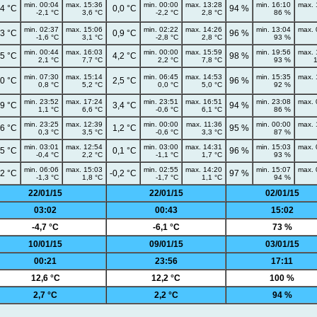
min. 00:04
max. 15:36
min. 00:00
max. 13:28
min. 16:10
max. 
,4 °C
0,0 °C
94 %
-2,1 °C
3,6 °C
-2,2 °C
2,8 °C
86 %
min. 02:37
max. 15:06
min. 02:22
max. 14:26
min. 13:04
max. 
,3 °C
0,9 °C
96 %
-1,6 °C
3,1 °C
-2,8 °C
2,8 °C
93 %
min. 00:44
max. 16:03
min. 00:00
max. 15:59
min. 19:56
max. 
,5 °C
4,2 °C
98 %
2,1 °C
7,7 °C
2,2 °C
7,8 °C
93 %
min. 07:30
max. 15:14
min. 06:45
max. 14:53
min. 15:35
max. 
,0 °C
2,5 °C
96 %
0,8 °C
5,2 °C
0,0 °C
5,0 °C
92 %
min. 23:52
max. 17:24
min. 23:51
max. 16:51
min. 23:08
max. 
,9 °C
3,4 °C
94 %
1,1 °C
6,6 °C
-0,6 °C
6,1 °C
86 %
min. 23:25
max. 12:39
min. 00:00
max. 11:36
min. 00:00
max. 
,6 °C
1,2 °C
95 %
0,3 °C
3,5 °C
-0,6 °C
3,3 °C
87 %
min. 03:01
max. 12:54
min. 03:00
max. 14:31
min. 15:03
max. 
,5 °C
0,1 °C
96 %
-0,4 °C
2,2 °C
-1,1 °C
1,7 °C
93 %
min. 06:06
max. 15:03
min. 02:55
max. 14:20
min. 15:07
max. 
,2 °C
-0,2 °C
97 %
-1,3 °C
1,8 °C
-1,7 °C
1,1 °C
94 %
22/01/15
22/01/15
02/01/15
03:02
00:43
15:02
-4,7 °C
-6,1 °C
73 %
10/01/15
09/01/15
03/01/15
00:21
23:56
17:11
12,6 °C
12,2 °C
100 %
2,7 °C
2,2 °C
94 %