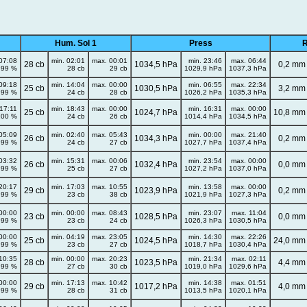
Hum. Sol 1
Press
R
07:08
min. 02:01
max. 00:01
min. 23:46
max. 06:44
28 cb
1034,5 hPa
0,2 mm
99 %
28 cb
29 cb
1029,9 hPa
1037,3 hPa
09:18
min. 14:04
max. 00:00
min. 06:55
max. 22:34
25 cb
1030,5 hPa
3,2 mm
99 %
24 cb
28 cb
1026,2 hPa
1035,3 hPa
17:11
min. 18:43
max. 00:00
min. 16:31
max. 00:00
25 cb
1024,7 hPa
10,8 mm
100 %
24 cb
26 cb
1014,4 hPa
1034,5 hPa
05:09
min. 02:40
max. 05:43
min. 00:00
max. 21:40
26 cb
1034,3 hPa
0,2 mm
99 %
24 cb
27 cb
1027,7 hPa
1037,4 hPa
03:32
min. 15:31
max. 00:06
min. 23:54
max. 00:00
26 cb
1032,4 hPa
0,0 mm
99 %
25 cb
27 cb
1027,2 hPa
1037,0 hPa
20:17
min. 17:03
max. 10:55
min. 13:58
max. 00:00
29 cb
1023,9 hPa
0,2 mm
99 %
23 cb
38 cb
1021,9 hPa
1027,3 hPa
00:00
min. 00:00
max. 08:43
min. 23:07
max. 11:04
23 cb
1028,5 hPa
0,0 mm
99 %
23 cb
24 cb
1026,3 hPa
1030,5 hPa
00:00
min. 04:19
max. 23:05
min. 14:30
max. 22:26
25 cb
1024,5 hPa
24,0 mm
99 %
23 cb
27 cb
1018,7 hPa
1030,4 hPa
10:35
min. 00:00
max. 20:23
min. 21:34
max. 02:11
28 cb
1023,5 hPa
4,4 mm
99 %
27 cb
30 cb
1019,0 hPa
1029,6 hPa
00:00
min. 17:13
max. 10:42
min. 14:38
max. 01:51
29 cb
1017,2 hPa
4,0 mm
99 %
28 cb
31 cb
1013,5 hPa
1020,1 hPa