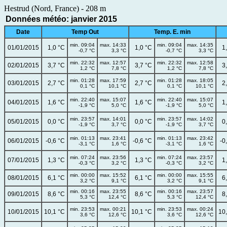
Hestrud (Nord, France) - 208 m
Données météo: janvier 2015
Date
Temp Out
Temp. E. min
min. 09:04
max. 14:33
min. 09:04
max. 14:35
01/01/2015
1,0 °C
1,0 °C
1
-0,7 °C
3,3 °C
-0,7 °C
3,3 °C
min. 22:32
max. 12:57
min. 22:32
max. 12:58
02/01/2015
3,7 °C
3,7 °C
3
1,2 °C
7,8 °C
1,2 °C
7,8 °C
min. 01:28
max. 17:59
min. 01:28
max. 18:05
03/01/2015
2,7 °C
2,7 °C
2
0,1 °C
10,1 °C
0,1 °C
10,1 °C
min. 22:40
max. 15:07
min. 22:40
max. 15:07
04/01/2015
1,6 °C
1,6 °C
1
-1,9 °C
5,0 °C
-1,9 °C
5,0 °C
min. 23:57
max. 14:01
min. 23:57
max. 14:02
05/01/2015
0,0 °C
0,0 °C
0
-1,9 °C
3,7 °C
-1,9 °C
3,7 °C
min. 01:13
max. 23:41
min. 01:13
max. 23:42
06/01/2015
-0,6 °C
-0,6 °C
-0
-3,1 °C
1,6 °C
-3,1 °C
1,6 °C
min. 07:24
max. 23:56
min. 07:24
max. 23:57
07/01/2015
1,3 °C
1,3 °C
1
-0,3 °C
3,2 °C
-0,3 °C
3,2 °C
min. 00:00
max. 15:52
min. 00:00
max. 15:55
08/01/2015
6,1 °C
6,1 °C
6
3,2 °C
9,1 °C
3,2 °C
9,1 °C
min. 00:16
max. 23:55
min. 00:16
max. 23:57
09/01/2015
8,6 °C
8,6 °C
8
5,3 °C
12,4 °C
5,3 °C
12,4 °C
min. 23:53
max. 00:21
min. 23:53
max. 00:24
10/01/2015
10,1 °C
10,1 °C
10
3,6 °C
12,6 °C
3,6 °C
12,6 °C