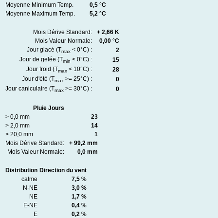
Moyenne Minimum Temp.
0,5 °C
Moyenne Maximum Temp.
5,2 °C
Mois Dérive Standard:
+ 2,66 K
Mois Valeur Normale:
0,00 °C
Jour glacé (T
< 0°C) :
2
max
Jour de gelée (T
< 0°C) :
15
min
Jour froid (T
< 10°C) :
28
max
Jour d'été (T
>= 25°C) :
0
max
Jour caniculaire (T
>= 30°C) :
0
max
Pluie Jours
> 0,0 mm
23
> 2,0 mm
14
> 20,0 mm
1
Mois Dérive Standard:
+ 99,2 mm
Mois Valeur Normale:
0,0 mm
Distribution
Direction du vent
calme
7,5 %
N-NE
3,0 %
NE
1,7 %
E-NE
0,4 %
E
0,2 %