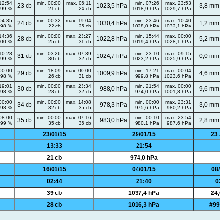
12:54
min. 00:00
max. 06:11
min. 07:26
max. 23:53
23 cb
1023,5 hPa
3,8 mm
99 %
21 cb
24 cb
1018,9 hPa
1029,7 hPa
04:35
min. 00:32
max. 19:04
min. 23:46
max. 10:40
24 cb
1030,4 hPa
1,2 mm
98 %
22 cb
25 cb
1028,0 hPa
1032,1 hPa
14:36
min. 00:00
max. 23:27
min. 15:44
max. 00:00
28 cb
1022,8 hPa
5,2 mm
100 %
25 cb
31 cb
1019,4 hPa
1028,1 hPa
10:28
min. 03:26
max. 07:39
min. 23:10
max. 09:15
31 cb
1024,7 hPa
0,0 mm
99 %
30 cb
32 cb
1023,2 hPa
1025,9 hPa
00:00
min. 18:09
max. 00:00
min. 17:21
max. 00:04
29 cb
1009,9 hPa
4,6 mm
98 %
26 cb
31 cb
999,8 hPa
1023,6 hPa
19:01
min. 00:00
max. 23:34
min. 21:54
max. 00:00
30 cb
988,0 hPa
9,6 mm
98 %
28 cb
32 cb
974,0 hPa
1001,8 hPa
00:00
min. 00:00
max. 14:08
min. 00:00
max. 23:31
34 cb
978,3 hPa
3,0 mm
98 %
32 cb
35 cb
975,6 hPa
980,2 hPa
08:00
min. 00:00
max. 07:16
min. 00:10
max. 23:54
35 cb
983,0 hPa
2,8 mm
99 %
35 cb
36 cb
980,1 hPa
987,6 hPa
23/01/15
29/01/15
23 
13:33
21:54
21 cb
974,0 hPa
16/01/15
04/01/15
08/
02:44
21:40
0
39 cb
1037,4 hPa
24
28 cb
1016,3 hPa
#99