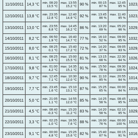
min. 08:20
max. 13:55
min. 00:15
max. 12:45
11/10/2011
14,3 °C
90 %
1023
13,5 °C
15,2 °C
87 %
95 %
min. 23:35
max. 12:40
min. 13:45
max. 11:40
12/10/2011
13,8 °C
92 %
1023
12,8 °C
14,9 °C
86 %
95 %
min. 23:55
max. 14:45
min. 13:20
max. 05:20
13/10/2011
13,0 °C
86 %
1029
8,8 °C
16,2 °C
69 %
96 %
min. 06:50
max. 16:40
min. 16:10
max. 09:00
14/10/2011
8,2 °C
77 %
1032
1,9 °C
14,7 °C
52 %
95 %
min. 08:25
max. 15:40
min. 14:20
max. 09:05
15/10/2011
8,0 °C
72 %
1029
0,1 °C
17,2 °C
37 %
93 %
min. 08:25
max. 15:00
min. 13:15
max. 22:30
16/10/2011
8,1 °C
81 %
1026
1,9 °C
15,5 °C
68 %
94 %
min. 01:00
max. 14:35
min. 15:50
max. 09:30
17/10/2011
9,8 °C
91 %
1024
4,2 °C
15,1 °C
78 %
100 %
min. 12:45
max. 10:30
min. 11:10
max. 20:55
18/10/2011
9,7 °C
90 %
1014
7,1 °C
12,0 °C
85 %
94 %
min. 23:45
max. 15:10
min. 15:25
max. 00:00
19/10/2011
7,7 °C
87 %
1019
1,6 °C
13,1 °C
65 %
94 %
min. 21:05
max. 14:55
min. 14:25
max. 08:45
20/10/2011
5,0 °C
85 %
1028
1,1 °C
12,0 °C
58 %
95 %
min. 08:40
max. 15:20
min. 14:20
max. 02:10
21/10/2011
4,5 °C
83 %
1029
-0,3 °C
11,2 °C
58 %
95 %
min. 02:25
max. 16:55
min. 16:00
max. 00:00
22/10/2011
3,3 °C
88 %
1023
-1,0 °C
7,6 °C
76 %
100 %
min. 00:00
max. 15:25
min. 15:40
max. 00:15
23/10/2011
9,1 °C
82 %
1016
4,8 °C
15,6 °C
67 %
91 %