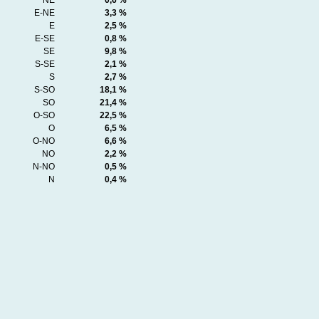
NE
0,6 %
E-NE
3,3 %
E
2,5 %
E-SE
0,8 %
SE
9,8 %
S-SE
2,1 %
S
2,7 %
S-SO
18,1 %
SO
21,4 %
O-SO
22,5 %
O
6,5 %
O-NO
6,6 %
NO
2,2 %
N-NO
0,5 %
N
0,4 %