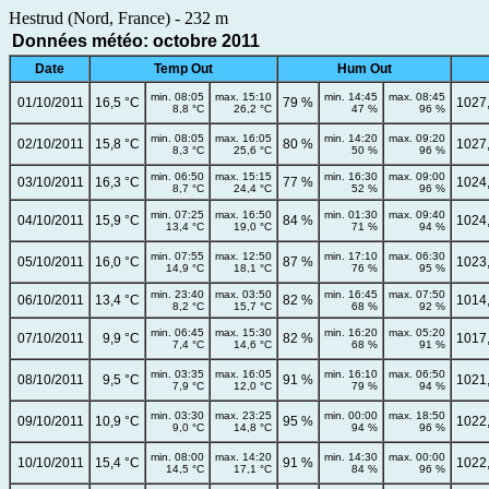
Hestrud (Nord, France) - 232 m
Données météo: octobre 2011
Date
Temp Out
Hum Out
min. 08:05
max. 15:10
min. 14:45
max. 08:45
01/10/2011
16,5 °C
79 %
1027
8,8 °C
26,2 °C
47 %
96 %
min. 08:05
max. 16:05
min. 14:20
max. 09:20
02/10/2011
15,8 °C
80 %
1027
8,3 °C
25,6 °C
50 %
96 %
min. 06:50
max. 15:15
min. 16:30
max. 09:00
03/10/2011
16,3 °C
77 %
1024
8,7 °C
24,4 °C
52 %
96 %
min. 07:25
max. 16:50
min. 01:30
max. 09:40
04/10/2011
15,9 °C
84 %
1024
13,4 °C
19,0 °C
71 %
94 %
min. 07:55
max. 12:50
min. 17:10
max. 06:30
05/10/2011
16,0 °C
87 %
1023
14,9 °C
18,1 °C
76 %
95 %
min. 23:40
max. 03:50
min. 16:45
max. 07:50
06/10/2011
13,4 °C
82 %
1014
8,2 °C
15,7 °C
68 %
92 %
min. 06:45
max. 15:30
min. 16:20
max. 05:20
07/10/2011
9,9 °C
82 %
1017
7,4 °C
14,6 °C
68 %
91 %
min. 03:35
max. 16:05
min. 16:10
max. 06:50
08/10/2011
9,5 °C
91 %
1021
7,9 °C
12,0 °C
79 %
94 %
min. 03:30
max. 23:25
min. 00:00
max. 18:50
09/10/2011
10,9 °C
95 %
1022
9,0 °C
14,8 °C
94 %
96 %
min. 08:00
max. 14:20
min. 14:30
max. 00:00
10/10/2011
15,4 °C
91 %
1022
14,5 °C
17,1 °C
84 %
96 %