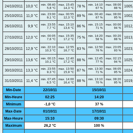
min. 08:40
max. 15:45
min. 14:10
max. 08:00
24/10/2011
10,0 °C
78 %
1005
5,8 °C
14,3 °C
67 %
88 %
min. 23:00
max. 00:55
min. 00:40
max. 08:00
25/10/2011
11,0 °C
89 %
1002
9,1 °C
12,3 °C
67 %
95 %
min. 23:55
max. 15:10
min. 15:15
max. 00:00
26/10/2011
9,9 °C
86 %
1012
7,7 °C
13,6 °C
71 %
94 %
min. 00:05
max. 15:35
min. 14:20
max. 00:20
27/10/2011
12,0 °C
75 %
1013
7,6 °C
17,2 °C
58 %
88 %
min. 22:10
max. 12:55
min. 12:50
max. 23:05
28/10/2011
12,9 °C
83 %
1023
10,3 °C
16,7 °C
76 %
93 %
min. 00:15
max. 12:40
min. 12:45
max. 02:15
29/10/2011
13,6 °C
88 %
1025
10,1 °C
17,2 °C
77 %
94 %
min. 23:55
max. 13:50
min. 13:30
max. 06:05
30/10/2011
13,3 °C
87 %
1024
9,3 °C
15,9 °C
71 %
95 %
min. 07:45
max. 14:00
min. 13:10
max. 08:20
31/10/2011
11,4 °C
88 %
1019
6,5 °C
16,4 °C
70 %
95 %
Min-Date
22/10/11
15/10/11
Min-Heure
02:25
14:20
Minimum
-1,0 °C
37 %
Max-Date
01/10/11
17/10/11
Max-Heure
15:10
09:30
Maximum
26,2 °C
100 %