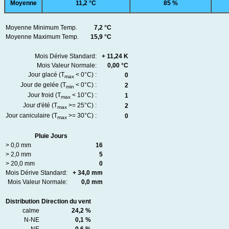
Moyenne
11,2 °C
85 %
Moyenne Minimum Temp.
7,2 °C
Moyenne Maximum Temp.
15,9 °C
Mois Dérive Standard:
+ 11,24 K
Mois Valeur Normale:
0,00 °C
Jour glacé (T
< 0°C) :
0
max
Jour de gelée (T
< 0°C) :
2
min
Jour froid (T
< 10°C) :
1
max
Jour d'été (T
>= 25°C) :
2
max
Jour caniculaire (T
>= 30°C) :
0
max
Pluie Jours
> 0,0 mm
16
> 2,0 mm
5
> 20,0 mm
0
Mois Dérive Standard:
+ 34,0 mm
Mois Valeur Normale:
0,0 mm
Distribution
Direction du vent
calme
24,2 %
N-NE
0,1 %