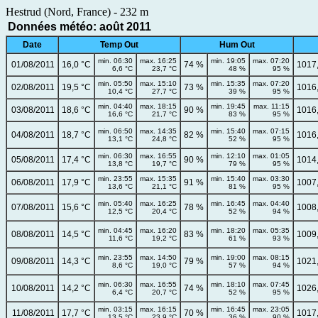
Hestrud (Nord, France) - 232 m
Données météo: août 2011
Date
Temp Out
Hum Out
min. 06:30
max. 16:25
min. 19:05
max. 07:20
01/08/2011
16,0 °C
74 %
1017
6,6 °C
23,7 °C
48 %
95 %
min. 05:50
max. 15:10
min. 15:35
max. 07:20
02/08/2011
19,5 °C
73 %
1016
10,4 °C
27,7 °C
39 %
95 %
min. 04:40
max. 18:15
min. 19:45
max. 11:15
03/08/2011
18,6 °C
90 %
1016
16,6 °C
21,7 °C
83 %
95 %
min. 06:50
max. 14:35
min. 15:40
max. 07:15
04/08/2011
18,7 °C
82 %
1016
13,1 °C
24,8 °C
52 %
95 %
min. 06:30
max. 16:55
min. 12:10
max. 01:05
05/08/2011
17,4 °C
90 %
1014
13,8 °C
19,7 °C
79 %
95 %
min. 23:55
max. 15:35
min. 15:40
max. 03:30
06/08/2011
17,9 °C
91 %
1007
13,6 °C
21,1 °C
81 %
95 %
min. 05:40
max. 16:25
min. 16:45
max. 04:40
07/08/2011
15,6 °C
78 %
1008
12,5 °C
20,4 °C
52 %
94 %
min. 04:45
max. 16:20
min. 18:20
max. 05:35
08/08/2011
14,5 °C
83 %
1009
11,6 °C
19,2 °C
61 %
93 %
min. 23:55
max. 14:50
min. 19:00
max. 08:15
09/08/2011
14,3 °C
79 %
1021
8,6 °C
19,0 °C
57 %
94 %
min. 06:30
max. 16:55
min. 18:10
max. 07:45
10/08/2011
14,2 °C
74 %
1026
6,4 °C
20,7 °C
52 %
95 %
min. 03:15
max. 16:15
min. 16:45
max. 23:05
11/08/2011
17,7 °C
70 %
1017
13,5 °C
23,9 °C
36 %
90 %