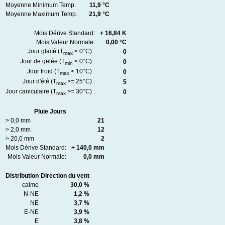
Moyenne Minimum Temp.
11,9 °C
Moyenne Maximum Temp.
21,9 °C
Mois Dérive Standard:
+ 16,84 K
Mois Valeur Normale:
0,00 °C
Jour glacé (T
< 0°C) :
0
max
Jour de gelée (T
< 0°C) :
0
min
Jour froid (T
< 10°C) :
0
max
Jour d'été (T
>= 25°C) :
5
max
Jour caniculaire (T
>= 30°C) :
0
max
Pluie Jours
> 0,0 mm
21
> 2,0 mm
12
> 20,0 mm
2
Mois Dérive Standard:
+ 140,0 mm
Mois Valeur Normale:
0,0 mm
Distribution
Direction du vent
calme
30,0 %
N-NE
1,2 %
NE
3,7 %
E-NE
3,9 %
E
3,8 %