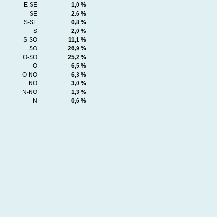
E-SE
1,0 %
SE
2,6 %
S-SE
0,8 %
S
2,0 %
S-SO
11,1 %
SO
26,9 %
O-SO
25,2 %
O
6,5 %
O-NO
6,3 %
NO
3,0 %
N-NO
1,3 %
N
0,6 %