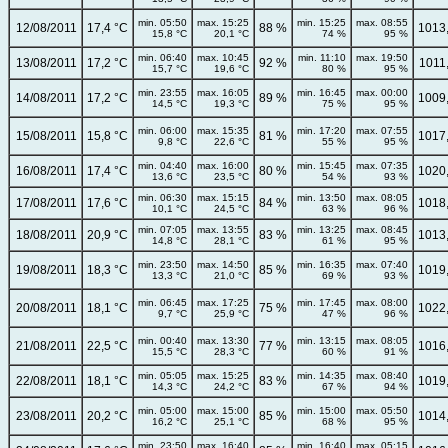
min. 05:50
max. 15:25
min. 15:25
max. 08:55
12/08/2011
17,4 °C
88 %
1013
15,8 °C
20,1 °C
74 %
95 %
min. 06:40
max. 10:45
min. 11:10
max. 19:50
13/08/2011
17,2 °C
92 %
1011
15,7 °C
19,6 °C
80 %
95 %
min. 23:55
max. 16:05
min. 16:45
max. 00:00
14/08/2011
17,2 °C
89 %
1009
14,5 °C
19,3 °C
75 %
95 %
min. 06:00
max. 15:35
min. 17:20
max. 07:55
15/08/2011
15,8 °C
81 %
1017
9,8 °C
22,6 °C
55 %
95 %
min. 04:40
max. 16:00
min. 15:45
max. 07:35
16/08/2011
17,4 °C
80 %
1020
13,6 °C
23,5 °C
54 %
93 %
min. 06:30
max. 15:15
min. 13:50
max. 08:05
17/08/2011
17,6 °C
84 %
1018
10,1 °C
24,5 °C
63 %
96 %
min. 07:05
max. 13:55
min. 13:25
max. 08:45
18/08/2011
20,9 °C
83 %
1013
14,8 °C
28,1 °C
61 %
95 %
min. 23:50
max. 14:50
min. 16:35
max. 07:40
19/08/2011
18,3 °C
85 %
1019
13,3 °C
21,0 °C
69 %
93 %
min. 06:45
max. 17:25
min. 17:45
max. 08:00
20/08/2011
18,1 °C
75 %
1022
9,7 °C
25,9 °C
47 %
96 %
min. 00:40
max. 13:30
min. 13:15
max. 08:05
21/08/2011
22,5 °C
77 %
1016
15,5 °C
28,3 °C
60 %
91 %
min. 05:05
max. 15:25
min. 14:35
max. 08:40
22/08/2011
18,1 °C
83 %
1019
14,3 °C
24,2 °C
67 %
94 %
min. 05:00
max. 15:00
min. 15:00
max. 05:50
23/08/2011
20,2 °C
85 %
1014
16,2 °C
25,1 °C
68 %
95 %
min. 23:50
max. 16:40
min. 16:40
max. 05:15