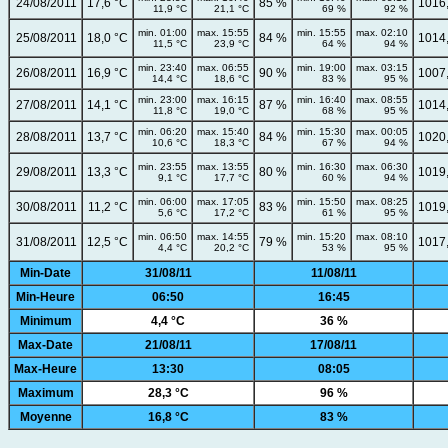
24/08/2011
17,6 °C
85 %
1016
11,9 °C
21,1 °C
69 %
92 %
min. 01:00
max. 15:55
min. 15:55
max. 02:10
25/08/2011
18,0 °C
84 %
1014
11,5 °C
23,9 °C
64 %
94 %
min. 23:40
max. 06:55
min. 19:00
max. 03:15
26/08/2011
16,9 °C
90 %
1007
14,4 °C
18,6 °C
83 %
95 %
min. 23:00
max. 16:15
min. 16:40
max. 08:55
27/08/2011
14,1 °C
87 %
1014
11,8 °C
19,0 °C
68 %
95 %
min. 06:20
max. 15:40
min. 15:30
max. 00:05
28/08/2011
13,7 °C
84 %
1020
10,6 °C
18,3 °C
67 %
94 %
min. 23:55
max. 13:55
min. 16:30
max. 06:30
29/08/2011
13,3 °C
80 %
1019
9,1 °C
17,7 °C
60 %
94 %
min. 06:00
max. 17:05
min. 15:50
max. 08:25
30/08/2011
11,2 °C
83 %
1019
5,6 °C
17,2 °C
61 %
95 %
min. 06:50
max. 14:55
min. 15:20
max. 08:10
31/08/2011
12,5 °C
79 %
1017
4,4 °C
20,2 °C
53 %
95 %
Min-Date
31/08/11
11/08/11
Min-Heure
06:50
16:45
Minimum
4,4 °C
36 %
Max-Date
21/08/11
17/08/11
Max-Heure
13:30
08:05
Maximum
28,3 °C
96 %
Moyenne
16,8 °C
83 %