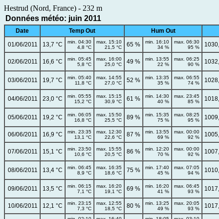
Hestrud (Nord, France) - 232 m
Données météo: juin 2011
Date
Temp Out
Hum Out
min. 04:30
max. 15:10
min. 16:10
max. 06:30
01/06/2011
13,7 °C
65 %
1030
4,8 °C
21,5 °C
34 %
95 %
min. 05:45
max. 16:00
min. 13:55
max. 06:25
02/06/2011
16,6 °C
49 %
1032
5,8 °C
25,0 °C
22 %
90 %
min. 05:40
max. 14:55
min. 13:35
max. 06:55
03/06/2011
19,7 °C
52 %
1028
11,8 °C
27,0 °C
35 %
74 %
min. 05:55
max. 15:15
min. 14:30
max. 23:45
04/06/2011
23,0 °C
61 %
1018
15,2 °C
30,9 °C
40 %
85 %
min. 06:05
max. 15:50
min. 15:35
max. 08:25
05/06/2011
19,2 °C
89 %
1009
16,8 °C
25,5 °C
75 %
95 %
min. 23:35
max. 12:30
min. 13:55
max. 00:00
06/06/2011
16,9 °C
87 %
1005
13,1 °C
22,6 °C
69 %
92 %
min. 23:50
max. 15:55
min. 12:20
max. 00:00
07/06/2011
15,1 °C
86 %
1007
10,6 °C
20,5 °C
70 %
92 %
min. 06:45
max. 16:35
min. 17:40
max. 07:05
08/06/2011
13,4 °C
75 %
1010
8,9 °C
18,6 °C
45 %
94 %
min. 06:15
max. 16:20
min. 16:20
max. 06:45
09/06/2011
13,5 °C
69 %
1017
7,1 °C
19,1 °C
41 %
93 %
min. 23:15
max. 12:55
min. 13:25
max. 20:05
10/06/2011
12,1 °C
80 %
1017
7,3 °C
18,5 °C
49 %
93 %
min. 02:10
max. 16:40
min. 18:05
max. 03:10