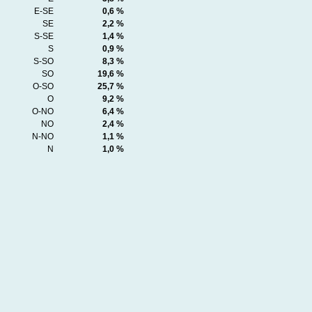
E-SE
0,6 %
SE
2,2 %
S-SE
1,4 %
S
0,9 %
S-SO
8,3 %
SO
19,6 %
O-SO
25,7 %
O
9,2 %
O-NO
6,4 %
NO
2,4 %
N-NO
1,1 %
N
1,0 %