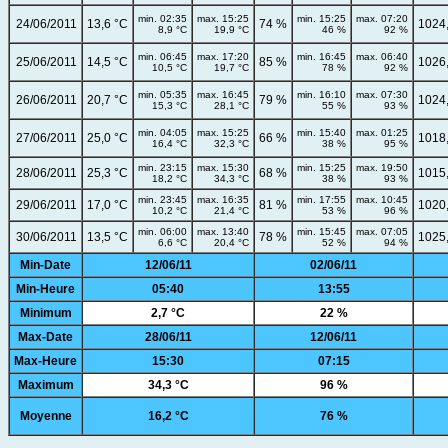
min. 02:35
max. 15:25
min. 15:25
max. 07:20
24/06/2011
13,6 °C
74 %
1024
8,9 °C
19,9 °C
46 %
92 %
min. 06:45
max. 17:20
min. 16:45
max. 06:40
25/06/2011
14,5 °C
85 %
1026
10,5 °C
19,7 °C
78 %
92 %
min. 05:35
max. 16:45
min. 16:10
max. 07:30
26/06/2011
20,7 °C
79 %
1024
15,3 °C
28,1 °C
55 %
93 %
min. 04:05
max. 15:25
min. 15:40
max. 01:25
27/06/2011
25,0 °C
66 %
1018
16,4 °C
32,3 °C
38 %
95 %
min. 23:15
max. 15:30
min. 15:25
max. 19:50
28/06/2011
25,3 °C
68 %
1015
18,2 °C
34,3 °C
38 %
93 %
min. 23:45
max. 16:35
min. 17:55
max. 10:45
29/06/2011
17,0 °C
81 %
1020
10,2 °C
21,4 °C
53 %
96 %
min. 06:00
max. 13:40
min. 15:45
max. 07:05
30/06/2011
13,5 °C
78 %
1025
6,6 °C
20,4 °C
52 %
94 %
Min-Date
12/06/11
02/06/11
Min-Heure
05:40
13:55
Minimum
2,7 °C
22 %
Max-Date
28/06/11
12/06/11
Max-Heure
15:30
07:15
Maximum
34,3 °C
96 %
Moyenne
16,2 °C
76 %