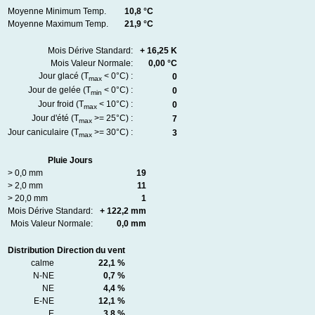
Moyenne Minimum Temp.
10,8 °C
Moyenne Maximum Temp.
21,9 °C
Mois Dérive Standard:
+ 16,25 K
Mois Valeur Normale:
0,00 °C
Jour glacé (T
< 0°C) :
0
max
Jour de gelée (T
< 0°C) :
0
min
Jour froid (T
< 10°C) :
0
max
Jour d'été (T
>= 25°C) :
7
max
Jour caniculaire (T
>= 30°C) :
3
max
Pluie Jours
> 0,0 mm
19
> 2,0 mm
11
> 20,0 mm
1
Mois Dérive Standard:
+ 122,2 mm
Mois Valeur Normale:
0,0 mm
Distribution
Direction du vent
calme
22,1 %
N-NE
0,7 %
NE
4,4 %
E-NE
12,1 %
E
3,8 %